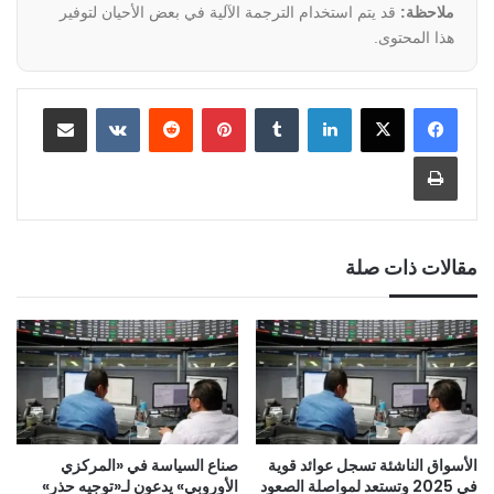
ملاحظة:
قد يتم استخدام الترجمة الآلية في بعض الأحيان لتوفير
هذا المحتوى.
لينكدإن
‏Tumblr
بينتيريست
‏Reddit
‏VKontakte
مشاركة عبر البريد
طباعة
مقالات ذات صلة
الأسواق الناشئة تسجل عوائد قوية
صناع السياسة في «المركزي
في 2025 وتستعد لمواصلة الصعود
الأوروبي» يدعون لـ«توجيه حذر»