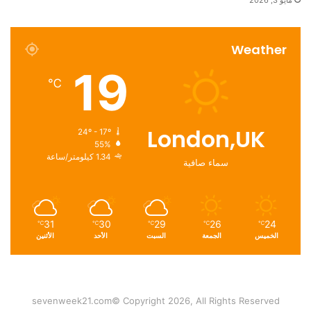
Weather
19
℃
London,UK
24º - 17º
55%
1.34 كيلومتر/ساعة
سماء صافية
31
30
29
26
24
℃
℃
℃
℃
℃
الخميس
الجمعة
السبت
الأحد
الأثنين
sevenweek21.com© Copyright 2026, All Rights Reserved