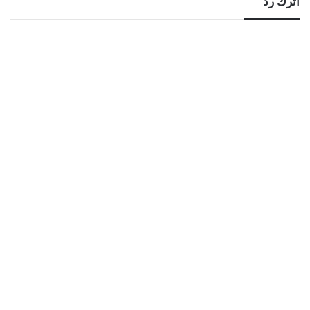
اترك رد