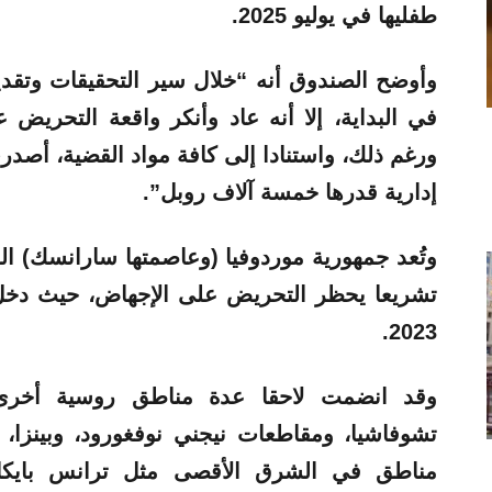
طفليها في يوليو 2025.
وأوضح الصندوق أنه “خلال سير التحقيقات وتقديم 
في البداية، إلا أنه عاد وأنكر واقعة التحريض
ورغم ذلك، واستنادا إلى كافة مواد القضية، أصد
إدارية قدرها خمسة آلاف روبل”.
وتُعد جمهورية موردوفيا (وعاصمتها سارانسك) ا
تشريعا يحظر التحريض على الإجهاض، حيث دخل 
2023.
وقد انضمت لاحقا عدة مناطق روسية أخرى 
تشوفاشيا، ومقاطعات نيجني نوفغورود، وبينزا،
مناطق في الشرق الأقصى مثل ترانس بايكال