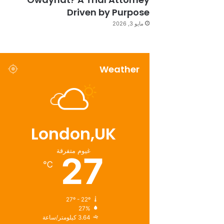
Driven by Purpose
مايو 3, 2026
Weather
London,UK
غيوم متفرقة
27
℃
27º - 22º
27%
3.64 كيلومتر/ساعة