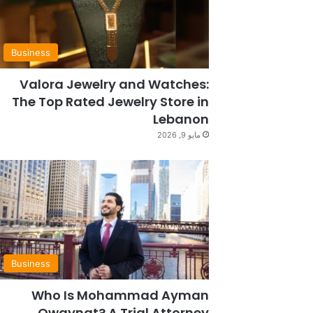
Business
Valora Jewelry and Watches:
The Top Rated Jewelry Store in
Lebanon
مايو 9, 2026
Business
Who Is Mohammad Ayman
Owaynat? A Trial Attorney