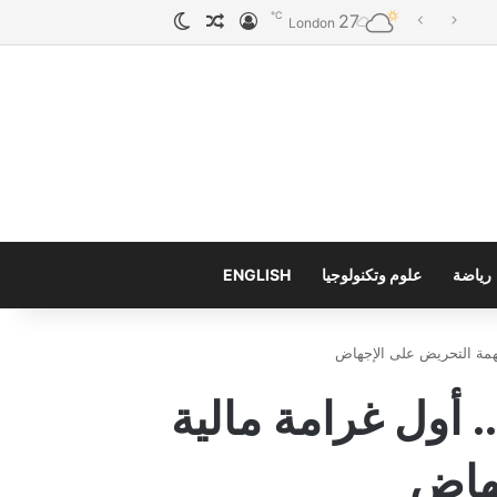
℃
27
تسجيل الدخول
مقال عشوائي
الوضع المظلم
To
London
رياضة
علوم وتكنولوجيا
ENGLISH
تهمة التحريض على الإجهاض
 أول غرامة مالية
جهاض