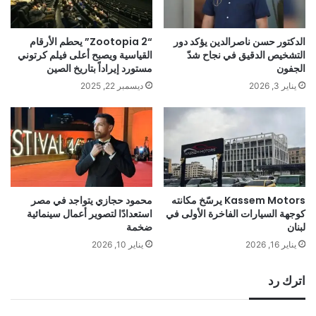
الدكتور حسن ناصرالدين يؤكد دور
“Zootopia 2” يحطم الأرقام
التشخيص الدقيق في نجاح شدّ
القياسية ويصبح أعلى فيلم كرتوني
الجفون
مستورد إيراداً بتاريخ الصين
يناير 3, 2026
ديسمبر 22, 2025
Kassem Motors يرسّخ مكانته
محمود حجازي يتواجد في مصر
كوجهة السيارات الفاخرة الأولى في
استعدادًا لتصوير أعمال سينمائية
لبنان
ضخمة
يناير 16, 2026
يناير 10, 2026
اترك رد