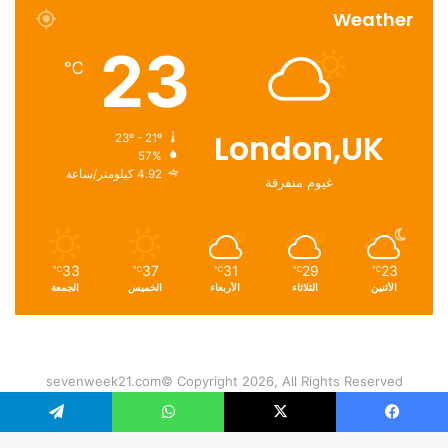
Weather
23
℃
London,UK
23º - 21º
57%
4.92 كيلومتر/ساعة
غيوم متفرقة
33
37
31
29
23
℃
℃
℃
℃
℃
الأثنين
الثلاثاء
الأربعاء
الخميس
الجمعة
sevenweek21.com© Copyright 2026, All Rights Reserved
Entertainment & Arts
Education
Culture
Business
Home
فيسبوك
‫X
واتساب
تيلقرام
Sports
Politics
Media
Magazine
Lifestyle
Health
Food